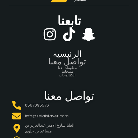
تابعنا
الرئيسيه
تواصل معنا
معلومات عنا
منتجاتنا
الكتالوجات
تواصل معنا
0567095576
info@zelalstayer.com
العليا شارع الامير عبدالعزيز بن
مساعد بن جلوي