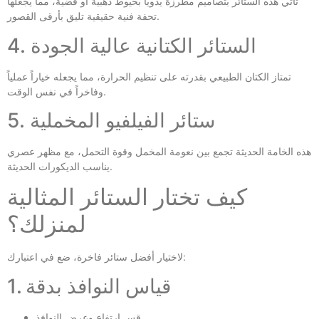
تأتي هذه الستائر بتصاميم مطرزة يدوياً بخيوط ذهبية أو فضية، مما يجعلها
تحفة فنية حقيقية تليق بأرقى القصور.
4. الستائر الكتانية عالية الجودة
تمتاز الكتان الطبيعي بقدرته على تنظيم الحرارة، مما يجعله خياراً عملياً
وفاخراً في نفس الوقت.
5. ستائر الفيلفيو المخملية
هذه الخامة الحديثة تجمع بين نعومة المخمل وقوة التحمل، مع مظهر عصري
يناسب الديكورات الحديثة.
كيف تختار الستائر المثالية
لمنزلك؟
لاختيار أفضل ستائر فاخرة، ضع في اعتبارك:
1. قياس النوافذ بدقة
قس ارتفاع وعرض النوافذ