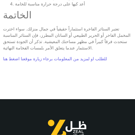
أعد كيها على درجة حرارة مناسبة للخامة
الخاتمة
تعتبر الستائر الفاخرة استثماراً حقيقياً في جمال منزلك. سواء اخترت
المخمل الفاخر أو الحرير الطبيعي أو الساتان المطرز، فإن الستائر المناسبة
ستحدث فرقاً كبيراً في مظهر مساحتك المعيشية. تذكر أن الجودة تستحق
الاستثمار عندما يتعلق الأمر بلمسات الفخامة النهائية.
للطلب او لمزيد من المعلومات برجاء زيارة موقعنا اضغط هنا