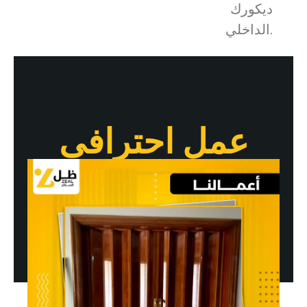
ديكورك
الداخلي.
عمل احترافى