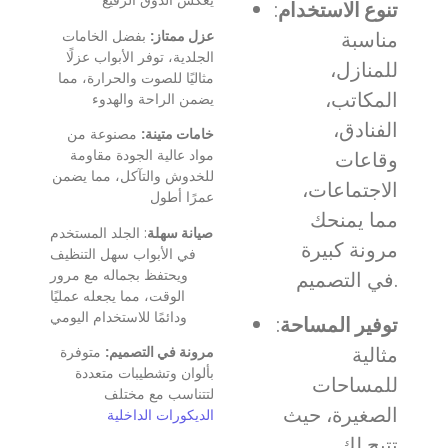
يعكس الذوق الرفيع
تنوع الاستخدام
:
عزل ممتاز:
بفضل الخامات
مناسبة
الجلدية، توفر الأبواب عزلًا
للمنازل،
مثاليًا للصوت والحرارة، مما
المكاتب،
يضمن الراحة والهدوء
الفنادق،
خامات متينة:
مصنوعة من
مواد عالية الجودة مقاومة
وقاعات
للخدوش والتآكل، مما يضمن
الاجتماعات،
عمرًا أطول
مما يمنحك
صيانة سهلة
: الجلد المستخدم
مرونة كبيرة
في الأبواب سهل التنظيف
ويحتفظ بجماله مع مرور
في التصميم.
الوقت، مما يجعله عمليًا
ودائمًا للاستخدام اليومي
توفير المساحة
:
مثالية
مرونة في التصميم:
متوفرة
بألوان وتشطيبات متعددة
للمساحات
لتتناسب مع مختلف
الصغيرة، حيث
الديكورات الداخلية
تتيح لك