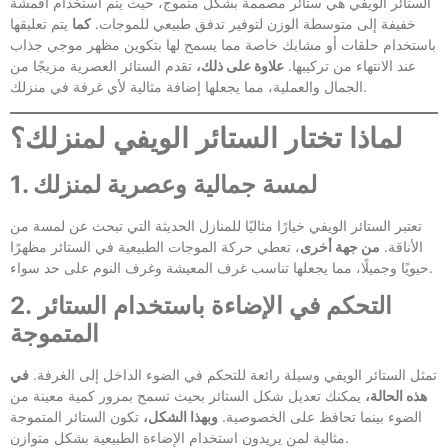
الستائر الويفي هي ستائر مصممة بشكل متموج، حيث يتم استخدام أقمشة
خفيفة إلى متوسطة الوزن لتوفير تدفق طبيعي للموجات.
كما
يتم تعليقها
باستخدام حلقات أو مشابك خاصة مما يسمح لها بتكوين مظهر موجي جذاب
عند الانتهاء من تركيبها.
علاوة على ذلك،
تقدم الستائر العصرية مزيجًا من
الجمال والعملية، مما يجعلها إضافة مثالية لأي غرفة في منزلك.
لماذا تختار الستائر الويفي لمنزلك؟
1. لمسة جمالية وعصرية لمنزلك
تعتبر الستائر الويفي خيارًا مثاليًا للمنازل الحديثة التي تبحث عن لمسة من
الأناقة.
من جهة أخرى
، تعطي حركة الموجات الطبيعية في الستائر مظهرًا
حيويًا وجميلًا، مما يجعلها تناسب غرف المعيشة وغرف النوم على حد سواء.
2. التحكم في الإضاءة باستخدام الستائر
المتموجة
تمثل الستائر الويفي وسيلة رائعة للتحكم في الضوء الداخل إلى الغرفة.
في
هذه الحالة،
يمكنك تعديل شكل الستائر بحيث تسمح بمرور كمية معينة من
الضوء بينما تحافظ على الخصوصية.
وبهذا الشكل،
تكون الستائر المتموجة
مثالية لمن يريدون استخدام الإضاءة الطبيعية بشكل متوازن.