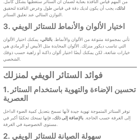
من المهم قياس النافذة بعناية لضمان أن الستائر ستغطيها بشكل كامل.
لذلك،
يجب أن يكون لديك دقة في قياس طول وعرض النافذة لتحقيق
التوازن المثالي عند تعليق الستائر.
3. اختيار الألوان والأنماط للستائر الويفي
تأتي بمجموعة متنوعة من الألوان والأنماط.
بالتالي،
يمكنك اختيار الألوان
التي تناسب ديكور منزلك. الألوان المحايدة مثل الأبيض أو الرمادي هي
خيارات شائعة، لكن يمكنك أيضًا اختيار ألوان داكنة أو زاهية حسب ذوقك
الشخصي.
فوائد الستائر الويفي لمنزلك
1. تحسين الإضاءة والتهوية باستخدام الستائر
العصرية
توفر الستائر المتموجة تهوية جيدة لأنها تسمح بتعديل كمية الضوء الداخل
إلى الغرفة حسب الحاجة.
بالإضافة إلى ذلك،
فإنها تمنحك تحكمًا أكبر في
مستوى الخصوصية في الغرفة.
2. سهولة الصيانة للستائر الويفي