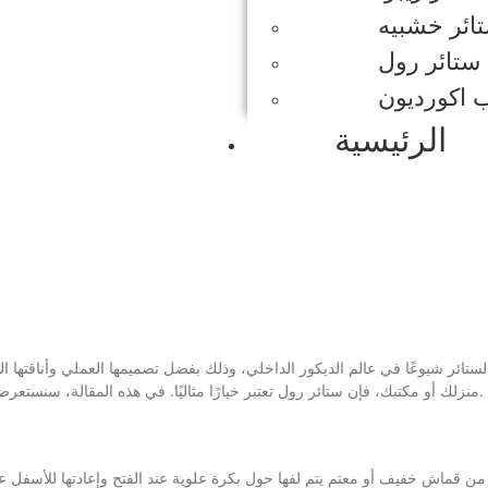
ائر خشبيه
ستائر رول
ب اكورديون
الرئيسية
لستائر شيوعًا في عالم الديكور الداخلي، وذلك بفضل تصميمها العملي وأناقته
منزلك أو مكتبك، فإن ستائر رول تعتبر خيارًا مثاليًا. في هذه المقالة، سنستعرض كل ما تحتاج معرفته عن ستائر رول، من فوائدها إلى كيفية اختيارها وتركيبها.
 قماش خفيف أو معتم يتم لفها حول بكرة علوية عند الفتح وإعادتها للأسفل عند ا