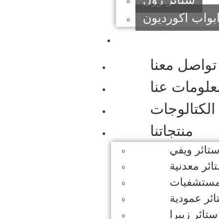
بواب اكورديون
الرئيسية
تواصل معنا
علومات عنا
الكتالوجات
منتجاتنا
تائر ويفي
ائر معدنية
مستشفيات
ئر عمودية
ستائر زيبرا