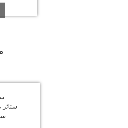
ا
م
س
ست
ستائر 
ستا