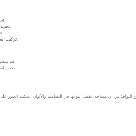
ستحتاج إلى مثقاب، مسامير، شريط قياس، وقلم رصاص.
تحض
قم بتحديد المكان المناسب لتركيب الستائر فوق النافذة.
تحديد 
قم بتثبيت القوس أو الحامل باستخدام المسامير والمثقاب.
ت
قم بتعليق الستارة على القوس وتأكد من أنها تعمل بشكل صحيح.
تركيب الس
قم بتنظيف الستائر بانتظام باستخدام المكنسة الكهربائية أو قطعة قماش ناعمة.
تجنب استخدام المواد الكيميائية القاسية التي قد تؤثر على لون أو جودة القماش.
 النوافذ في أي مساحة. بفضل تنوعها في التصاميم والألوان، يمكنك العثور عل