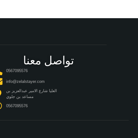
تواصل معنا
0567095576
info@zelalstayer.com
العليا شارع الامير عبدالعزيز بن
مساعد بن جلوي
0567095576