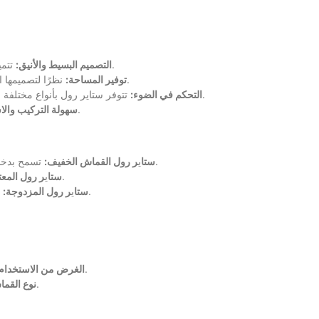
تتميز ستائر رول بمظهرها النظيف والحديث الذي يناسب معظم الديكورات.
التصميم البسيط والأنيق:
نظرًا لتصميمها المدمج، تعتبر ستاير رول مثالية للنوافذ الصغيرة أو المساحات المحدودة.
توفير المساحة:
تتوفر ستاير رول بأنواع مختلفة من الأقمشة، مما يسمح لك بالتحكم في كمية الضوء التي تدخل الغرفة.
التحكم في الضوء:
يمكن تركيب ستاير رول بسهولة، كما أنها سهلة الفتح والإغلاق.
سهولة التركيب والا
تسمح بدخول كمية معتدلة من الضوء، مما يجعلها مثالية لغرف المعيشة والمطابخ.
ستا
ي
ر رول القماش الخفيف:
تمنع دخول الضوء بشكل كامل، مما يجعلها خيارًا مثاليًا لغرف النوم.
ستا
ي
ر رول المعت
تجمع بين القماش الخفيف والمعتم، مما يوفر مرونة في التحكم بالضوء.
ستا
ي
ر رول المزدوجة:
حدد ما إذا كنت تريد ستائر للتحكم في الضوء أو لإضافة لمسة جمالية.
الغرض من الاستخدام
اختر القماش الذي يتناسب مع احتياجاتك، سواء كان خفيفًا أو معتمًا.
نوع القما