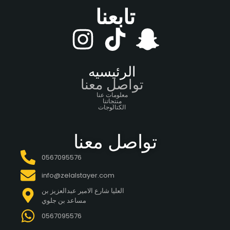
تابعنا
الرئيسيه
تواصل معنا
معلومات عنا
منتجاتنا
الكتالوجات
تواصل معنا
0567095576
info@zelalstayer.com
العليا شارع الامير عبدالعزيز بن
مساعد بن جلوي
0567095576