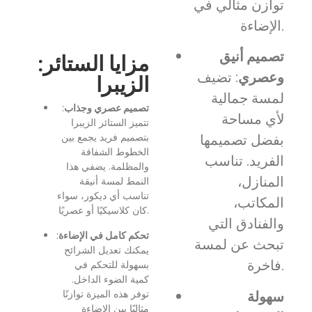
توازن مثالي في
الإضاءة.
تصميم أنيق
:مزايا الستائر
وعصري
: تضيف
الزيبرا
لمسة جمالية
تصميم عصري وجذاب
:
لأي مساحة
تتميز الستائر الزيبرا
بفضل تصميمها
بتصميم فريد يجمع بين
الخطوط الشفافة
الفريد. تناسب
والمظلمة. يضفي هذا
المنازل،
النمط لمسة أنيقة
تناسب أي ديكور، سواء
المكاتب،
كان كلاسيكيًا أو عصريًا.
والفنادق التي
تحكم كامل في الإضاءة
:
تبحث عن لمسة
يمكنك تعديل الشرائح
فاخرة.
بسهولة للتحكم في
كمية الضوء الداخل.
سهولة
توفر هذه الميزة توازنًا
مثاليًا بين الإضاءة