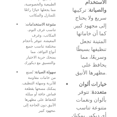
الاستخدام
الطبيعية والخصوصية،
والصيانة
: تركيبها
مما يجعلها خيارًا رائعًا
للمنازل والمكاتب.
سريع ولا يحتاج
متنوعة الاستخدامات
:
إلى مجهود كبير.
تناسب غرف النوم،
كما أن خاماتها
المكاتب، وغرف
المتينة تجعل
المعيشة. تتوفر بأحجام
مختلفة تناسب جميع
تنظيفها بسيطًا
أنواع النوافذ، مما
وسريعًا، مما
يمنحك حرية الاختيار
والتنسيق مع ديكورك.
يحافظ على
مظهرها الأنيق.
سهولة الصيانة
: تُصنع
من خامات مقاومة
للأتربة وسهلة التنظيف.
خيارات ألوان
يمكنك مسحها بقطعة
متعددة
: تتوفر
قماش جافة أو مبللة
بألوان ونغمات
للحفاظ على مظهرها
الأنيق دون الحاجة إلى
متنوعة تناسب
مجهود كبير.
أي ديكور. يمكنك